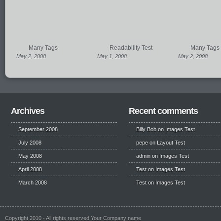
Many Tags
Readability Test
Many Tags
May 2, 2008
May 1, 2008
May 2, 2008
Archives
Recent comments
September 2008
Billy Bob
on
Images Test
July 2008
pepe
on
Layout Test
May 2008
admin on
Images Test
April 2008
Test
on
Images Test
March 2008
Test
on
Images Test
Copyright 2010 - All rights reserved Your Company name