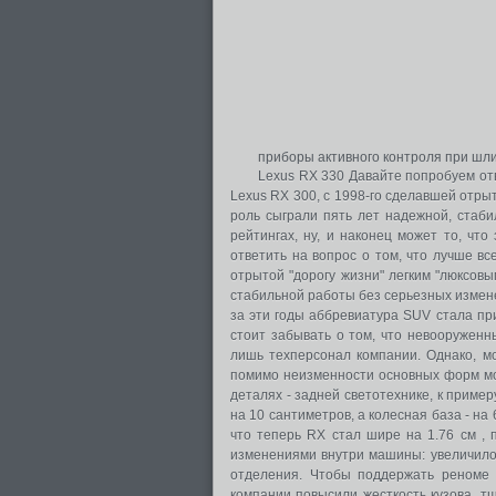
приборы активного контроля при ш
Lexus RX 330 Давайте попробуем отв
Lexus RX 300, с 1998-го сделавшей отры
роль сыграли пять лет надежной, стаби
рейтингах, ну, и наконец может то, чт
ответить на вопрос о том, что лучше в
отрытой "дорогу жизни" легким "люксов
стабильной работы без серьезных изменен
за эти годы аббревиатура SUV стала пр
стоит забывать о том, что невооруженны
лишь техперсонал компании. Однако, мо
помимо неизменности основных форм мо
деталях - задней светотехнике, к пример
на 10 сантиметров, а колесная база - н
что теперь RX стал шире на 1.76 см , 
изменениями внутри машины: увеличилос
отделения. Чтобы поддержать реноме
компании повысили жесткость кузова, 