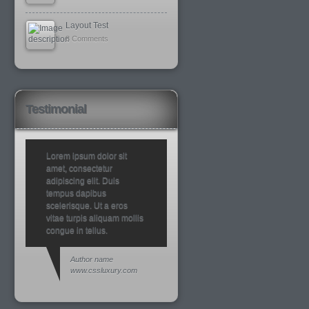
Layout Test
8 Comments
Testimonial
Lorem ipsum dolor sit
amet, consectetur
adipiscing elit. Duis
tempus dapibus
scelerisque. Ut a eros
vitae turpis aliquam mollis
congue in tellus.
Author name
www.cssluxury.com