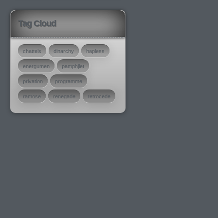
Tag Cloud
chattels
dinarchy
hapless
energumen
pamphjlet
privation
programme
ramose
renegade
retrocede