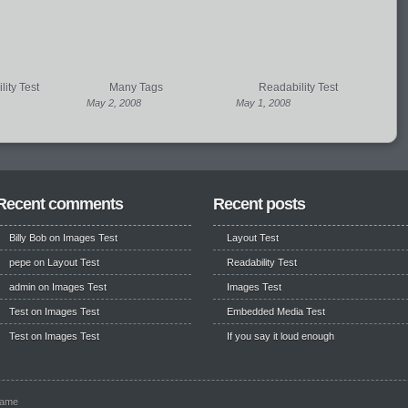
ity Test
Many Tags
Readability Test
May 2, 2008
May 1, 2008
Recent comments
Recent posts
Billy Bob
on
Images Test
Layout Test
pepe
on
Layout Test
Readability Test
admin on
Images Test
Images Test
Test
on
Images Test
Embedded Media Test
Test
on
Images Test
If you say it loud enough
name