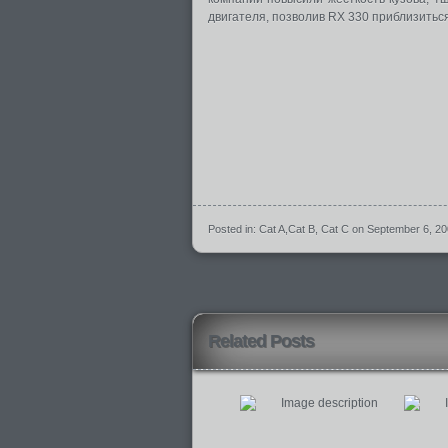
двигателя, позволив RX 330 приблизитьс
Posted in:
Cat A
,
Cat B
,
Cat C
on September 6, 2
Related Posts