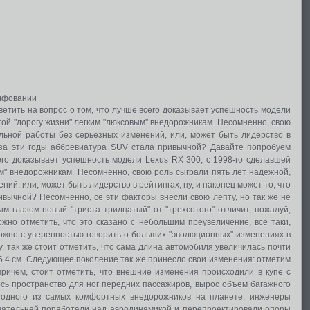
лифовании
етить на вопрос о том, что лучше всего доказывает успешность модели
той "дорогу жизни" легким "люксовым" внедорожникам. Несомненно, свою
льной работы без серьезных изменений, или, может быть лидерство в
о за эти годы аббревиатура SUV стала привычной? Давайте попробуем
сего доказывает успешность модели Lexus RX 300, с 1998-го сделавшей
ым" внедорожникам. Несомненно, свою роль сыграли пять лет надежной,
ий, или, может быть лидерство в рейтингах, ну, и наконец может то, что
ивычной? Несомненно, се эти факторы внесли свою лепту, но так же не
м глазом новый "триста тридцатый" от "трехсотого" отличит, пожалуй,
жно отметить, что это сказано с небольшим преувеличение, все таки,
жно с уверенностью говорить о больших "эволюционных" изменениях в
у, так же стоит отметить, что сама длина автомобиля увеличилась почти
а 6.4 см. Следующее поколение так же принесло свои изменения: отметим
причем, стоит отметить, что внешние изменения происходили в купе с
ь пространство для ног передних пассажиров, вырос объем багажного
 одного из самых комфортных внедорожников на планете, инженеры
тщательней поработали над аэродинамикой и перепроектировали опоры