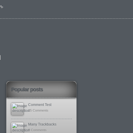
РЬ
я
Popular posts
Comment Test
25 Comments
Many Trackbacks
8 Comments